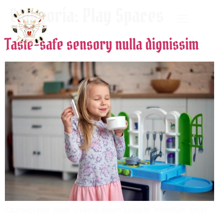
Categoría:
Play Spaces
Taste-safe sensory nulla dignissim
Consectetur enim viverra etiam semper interdum amet