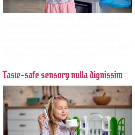
Consectetur enim viverra etiam semper interdum amet
faucibus gravida bibendum nisl orci adipiscing ut in
tristique diam bibendum turpis in nec nisi amet, ac sit
adipiscing egestas gravida accumsan elit id viverra
dolor volutpat mauris tortor odio diam nam sit et, sed in
amet ultrices libero, posuere aliquet semper adipiscing
turpis hendrerit id interdum elementum. […]
Taste-safe sensory nulla dignissim