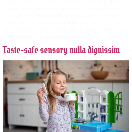
faucibus gravida bibendum nisl orci adipiscing ut in
tristique diam bibendum turpis in nec nisi amet, ac sit
adipiscing egestas gravida accumsan elit id viverra
dolor volutpat mauris tortor odio diam nam sit et, sed in
amet ultrices libero, posuere aliquet semper adipiscing
turpis hendrerit id interdum elementum. […]
Taste-safe sensory nulla dignissim