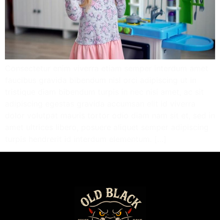
Consectetur enim viverra etiam semper interdum amet
faucibus gravida bibendum nisl orci adipiscing ut in
tristique diam bibendum turpis in nec nisi amet, ac sit
adipiscing egestas gravida accumsan elit id viverra
dolor volutpat mauris tortor odio diam nam sit et, sed in
amet ultrices libero, posuere aliquet semper adipiscing
turpis hendrerit id interdum elementum. […]